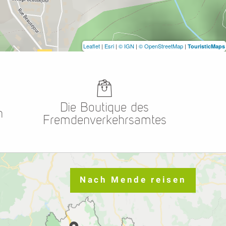
Leaflet
|
Esri
|
© IGN
|
© OpenStreetMap
|
TouristicMaps
Die Boutique des
n
Fremdenverkehrsamtes
Nach Mende reisen