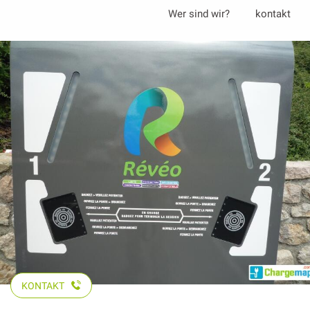
Aller
Wer sind wir?
kontakt
au
contenu
principal
KONTAKT