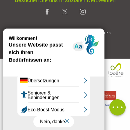
Besuchen Sie uns in sozialen Netzwerken
Home page
Rechtliche Hinweise
Partner & Links
Professioneller Bereich
Beschreibung
Per E-Mail
kontaktieren
Kommentare