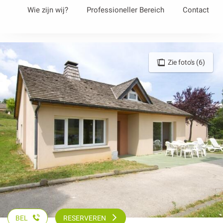
Aller
Wie zijn wij?
Professioneller Bereich
Contact
au
contenu
principal
Zie foto's (6)
BEL
RESERVEREN