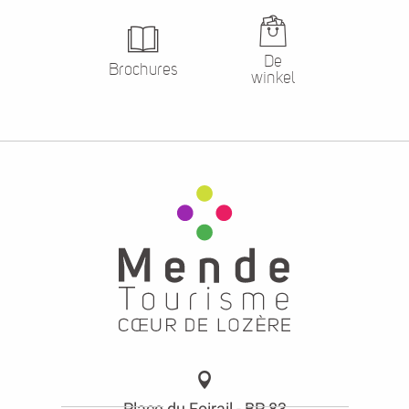
De
Brochures
winkel
Place du Foirail - BP 83