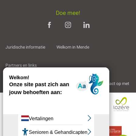
Doe mee!
Juridische informatie
Welkom in Mende
Partners en links
Professioneel gebied
Wie zijn wij?
Neem contact op met
Beschrijving
Reserveren
Diensten
Contacteren
per e-mail