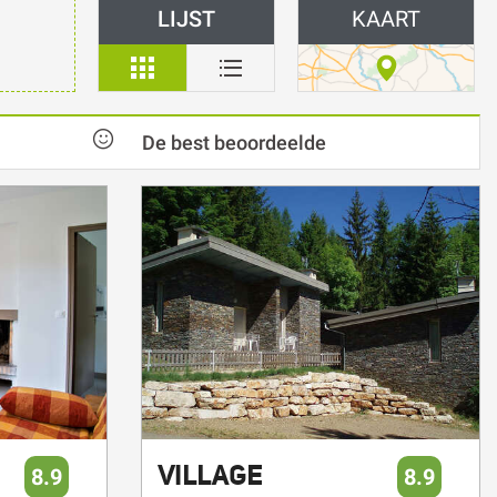
De best beoordeelde
VILLAGE
8.9
8.9
VACANCES DU
Heel goed
Heel goed