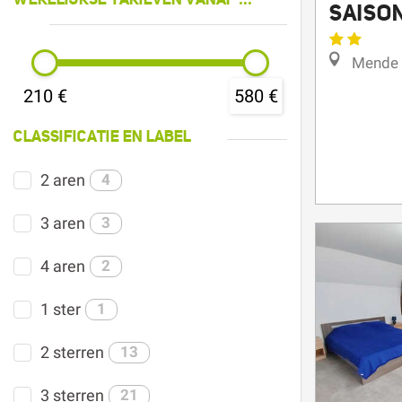
Mende
210 €
580 €
CLASSIFICATIE EN LABEL
2 aren
4
3 aren
3
4 aren
2
1 ster
1
2 sterren
13
3 sterren
21