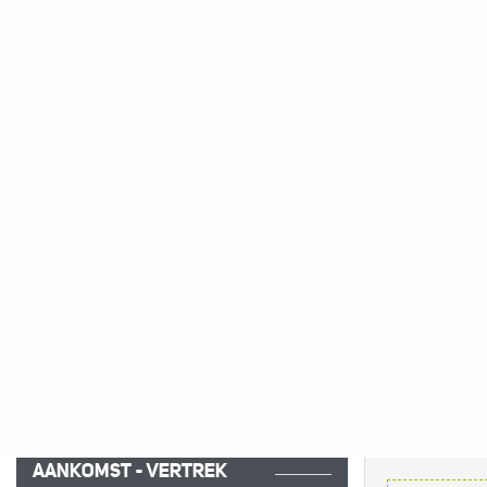
Verken de
kloven van de Tarn, de Causs
hoogvlaktesvan
Aubrac
en de pittoreske
Geniet van een ontspannen vakantie met
kanoën
of gewoon
relaxen in de tuin
.
Kom genieten van
een
openluchtvakanti
Massief
in
Occitanie
.
Gebruik de sorteerfilters om je zoekopdra
maken.
AANKOMST - VERTREK
51
re