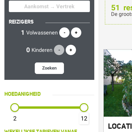
De groot
REIZIGERS
Volwassenen
-
+
Kinderen
-
+
Zoeken
HOEDANIGHEID
LOCAT
2
12
SAISO
WEKELIJKSE TARIEVEN VANAF ...