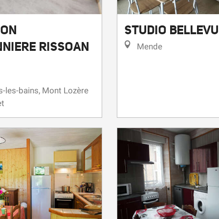
ION
STUDIO BELLEV
NNIERE RISSOAN
Mende
-les-bains, Mont Lozère
et