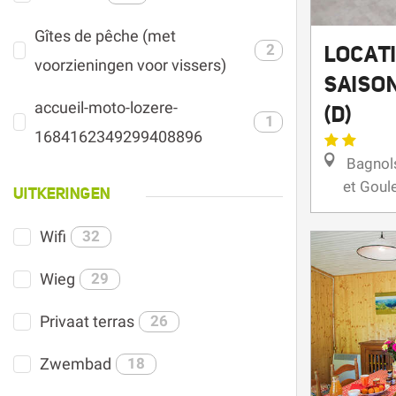
LOCAT
Gîtes de pêche (met
SAISO
2
voorzieningen voor vissers)
(D)
accueil-moto-lozere-
1
Bagnols
1684162349299408896
et Goul
UITKERINGEN
Wifi
32
Wieg
29
Privaat terras
26
Zwembad
18