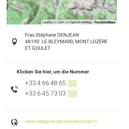
Frau Stéphane DENJEAN
48190
LE BLEYMARD, MONT LOZÈRE
ET GOULET
Klicken Sie hier, um die Nummer
+33 4 66 48 65
▒▒
+33 6 45 73 03
▒▒
www.villagevacancesdubleymard.fr