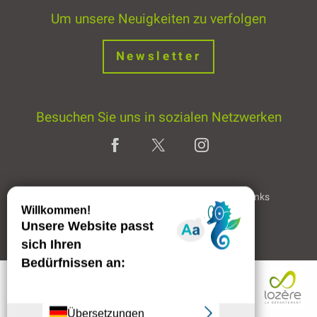
Um unsere Neuigkeiten zu verfolgen
Newsletter
Besuchen Sie uns in sozialen Netzwerken
Home page
Rechtliche Hinweise
Partner & Links
Beschreibung
Professioneller Bereich
Service
Preise
Verfügbarkeit